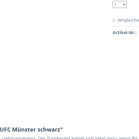
Vergleich
Artikel-Nr.:
 UFC Münster schwarz"
 Lieblingsvereins. Der Turnbeutel eignet sich ideal dazu, wenn Ih