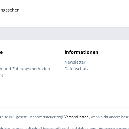
 angesehen
ce
Informationen
Newsletter
en und Zahlungsmethoden
Datenschutz
ht
Preise inkl. gesetzl. Mehrwertsteuer zzgl.
Versandkosten
, wenn nicht anders bes
odukte werden individuell hergestellt und sind daher vom Umtausch ausges