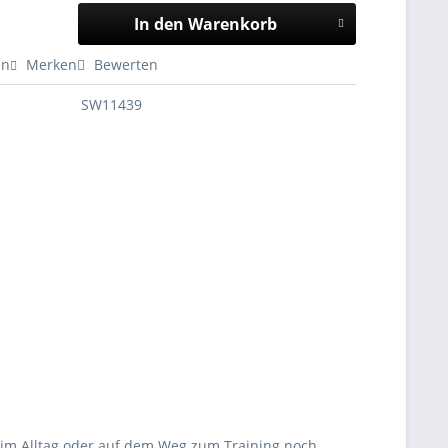
In den Warenkorb
en
Merken
Bewerten
SW11439
r im Alltag oder auf dem Weg zum Training noch